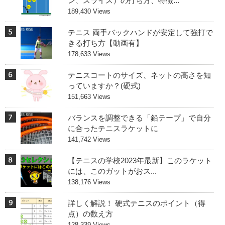
ン、スライス）の打ち方、特徴...
189,430 Views
テニス 両手バックハンドが安定して強打で
きる打ち方【動画有】
178,633 Views
テニスコートのサイズ、ネットの高さを知
っていますか？(硬式)
151,663 Views
バランスを調整できる「鉛テープ」で自分
に合ったテニスラケットに
141,742 Views
【テニスの学校2023年最新】このラケット
には、このガットがおス...
138,176 Views
詳しく解説！ 硬式テニスのポイント（得
点）の数え方
128,339 Views