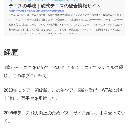
テニスの学校｜硬式テニスの総合情報サイト
https://tennis-gakko.info/game/grandslam
「テニスの学校」は、テニスの学校 校長河合幸治が提唱する「コアスイング」の考え方で硬式テニスを愛す
るすべてのプレイヤーの上達を応援します!！初心者から中・上級者まで、主にTnnisriseテニスライズのYoutube
動画を元に、上達のためのコツやヒントが満載。ストローク、サーブ、リターン、ボレー、スマッシュなどの
基本的なショトの打ち方、強くなるためのコツ・考え方、練習方法、ルール、テニスに関連するグッズなど、
さらには大人になってからのテニスに特化した上達法もお届けします。
経歴
4歳からテニスを始めて、2008年全仏ジュニアでシングルス優
勝、この年プロに転向。
2013年にツアー初優勝、この年ツアー6勝を挙げ、WTAの最も
上達した選手賞を受賞した。
2009年テニス能力向上のためバストサイズ縮小手術を受けてい
る。