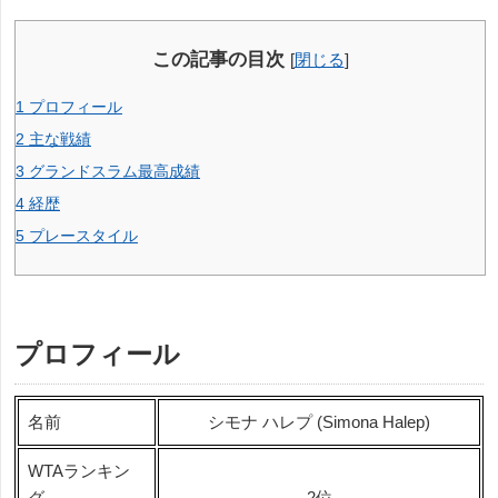
この記事の目次
[
閉じる
]
1
プロフィール
2
主な戦績
3
グランドスラム最高成績
4
経歴
5
プレースタイル
プロフィール
名前
シモナ ハレプ (Simona Halep)
WTAランキン
グ
2位