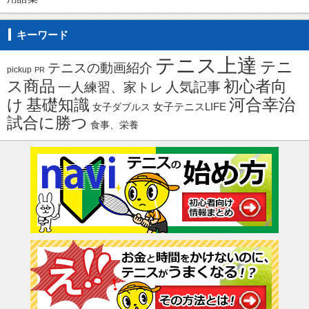
キーワード
テニス上達
テニ
テニスの動画紹介
pickup
PR
ス商品
初心者向
人気記事
一人練習、家トレ
河合幸治
け
基礎知識
女子ダブルス
女子テニスLIFE
試合に勝つ
食事、栄養