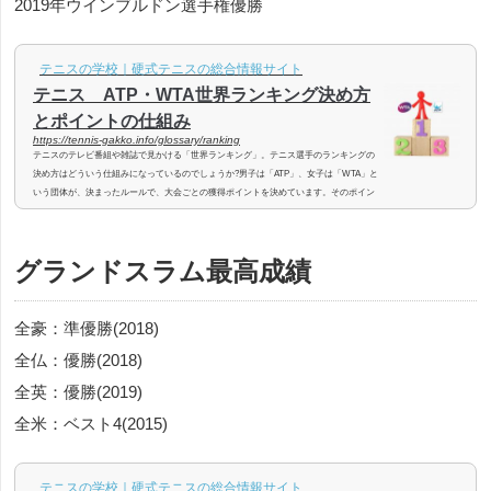
2019年ウインブルドン選手権
優勝
テニスの学校｜硬式テニスの総合情報サイト
テニス ATP・WTA世界ランキング決め方
とポイントの仕組み
https://tennis-gakko.info/glossary/ranking
テニスのテレビ番組や雑誌で見かける「世界ランキング」。テニス選手のランキングの
決め方はどういう仕組みになっているのでしょうか?男子は「ATP」、女子は「WTA」と
いう団体が、決まったルールで、大会ごとの獲得ポイントを決めています。そのポイン
トを足したり引いたりして、ランキングを決定し、毎週発表しています。今回はこの
「世界ランキング」を決める仕組みについてご説明いたします。むずかしそうに見えま
すが、実はそれほどでもありません。プロテニス選手の「世界ランキング」を決めるポ
グランドスラム最高成績
イントの計算の仕組みを理解するこ...
全豪：準優勝(2018)
全仏：優勝(2018)
全英：優勝(2019)
全米：ベスト4(2015)
テニスの学校｜硬式テニスの総合情報サイト