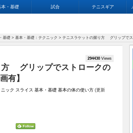
基本・基礎
試合
テニスギア
・基礎
>
基本・基礎：テクニック
> テニスラケットの握り方 グリップで
294430
Views
り方 グリップでストロークの
画有】
クニック
スライス
基本・基礎
基本の体の使い方
(更新