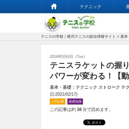
テクニック
テニスの学校｜硬式テニスの総合情報サイト
>
基本
2016年9月6日（Tue）
テニスラケットの握
パワーが変わる！【動
基本・基礎：テクニック
ストローク
テ
日:2021/02/17)
人気記事
基礎知識
この記事は約
16
分で読めます。