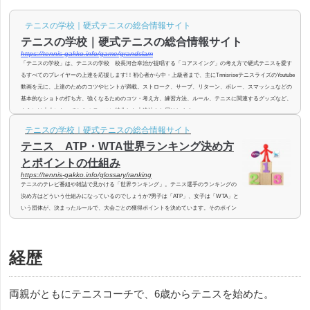
テニスの学校｜硬式テニスの総合情報サイト
テニスの学校｜硬式テニスの総合情報サイト
https://tennis-gakko.info/game/grandslam
「テニスの学校」は、テニスの学校 校長河合幸治が提唱する「コアスイング」の考え方で硬式テニスを愛す
るすべてのプレイヤーの上達を応援します!！初心者から中・上級者まで、主にTnnisriseテニスライズのYoutube
動画を元に、上達のためのコツやヒントが満載。ストローク、サーブ、リターン、ボレー、スマッシュなどの
基本的なショトの打ち方、強くなるためのコツ・考え方、練習方法、ルール、テニスに関連するグッズなど、
さらには大人になってからのテニスに特化した上達法もお届けします。
テニスの学校｜硬式テニスの総合情報サイト
テニス ATP・WTA世界ランキング決め方
とポイントの仕組み
https://tennis-gakko.info/glossary/ranking
テニスのテレビ番組や雑誌で見かける「世界ランキング」。テニス選手のランキングの
決め方はどういう仕組みになっているのでしょうか?男子は「ATP」、女子は「WTA」と
いう団体が、決まったルールで、大会ごとの獲得ポイントを決めています。そのポイン
トを足したり引いたりして、ランキングを決定し、毎週発表しています。今回はこの
「世界ランキング」を決める仕組みについてご説明いたします。むずかしそうに見えま
すが、実はそれほどでもありません。プロテニス選手の「世界ランキング」を決めるポ
経歴
イントの計算の仕組みを理解するこ...
両親がともにテニスコーチで、6歳からテニスを始めた。