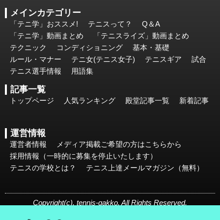
メインカテゴリー
「テニ学」おススメ!
テニスって？
Q＆A
「テニ学」動画まとめ
「テニスライズ」動画まとめ
テクニック
コンディショニング
基本・基礎
ルール・マナー
テニ女(テニス女子)
テニスギア
試合
テニス選手情報
用語集
記事一覧
トップページ
人気ランキング
殿堂記事一覧
新着記事
運営情報
運営者情報
メディア掲載ご希望の方はこちらから
採用情報（一時的に募集を停止いたします）
テニスの学校とは？
テニス上達メールマガジン（無料）
Copyright(c). tennis-gakko. All Rights Reserved.