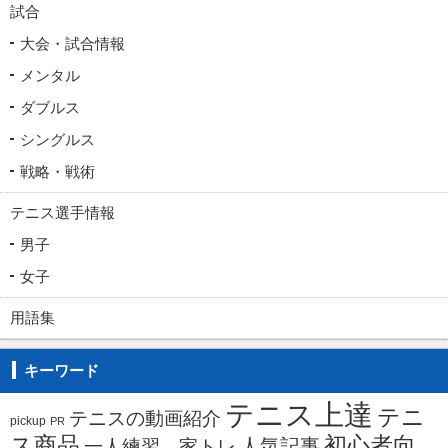
試合
大会・試合情報
メンタル
ダブルス
シングルス
戦略・戦術
テニス選手情報
男子
女子
用語集
キーワード
テニス上達
テニ
テニスの動画紹介
pickup
PR
ス商品
初心者向
人気記事
一人練習、家トレ