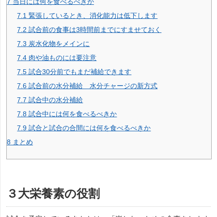
7
当日には何を食べるべきか
7.1
緊張しているとき、消化能力は低下します
7.2
試合前の食事は3時間前までにすませておく
7.3
炭水化物をメインに
7.4
肉や油ものには要注意
7.5
試合30分前でもまだ補給できます
7.6
試合前の水分補給 水分チャージの新方式
7.7
試合中の水分補給
7.8
試合中には何を食べるべきか
7.9
試合と試合の合間には何を食べるべきか
8
まとめ
３大栄養素の役割