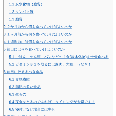
1.1
炭水化物（糖質）
1.2
タンパク質
1.3
脂質
2
２か月前から何を食べていけばよいのか
3
１ヶ月前から何を食べていけばよいのか
4
１週間前には何を食べていけばよいのか
5
前日には何を食べていけばよいのか
5.1
ごはん、めん類、パンなどの主食(炭水化物)を十分食べる
5.2
ビタミンＢ１を取るには豚肉、大豆、うなぎ！
6
前日に控えるべき食品
6.1
食物繊維
6.2
脂肪の多い食品
6.3
生もの
6.4
夜食をとるのであれば、タイミングが大切です！
6.5
寝付けない場合には牛乳