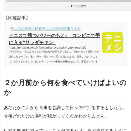
DSC_0021
【関連記事】
テニスの学校｜硬式テニスの総合情報サイト
テニスで勝つパワーのもと♪ コンビニで手
に入る“サラダチキン”
https://tennis-gakko.info/conditioning/training/tenimeshi02
“サラダチキン”をご存知ですか？鶏むね肉を柔らかく蒸して、味付けをして真空パック
詰めしたものです。低カロリー、高タンパク質、お腹にたまる、美味しいということ
で、ボディビルをしている人やアスリートの手軽な栄養補給として、重宝されていま
す。また、ダイエット食品としても最適なことから、テレビ番組で紹介されて人気とな
り、一時は売り切れ続出で商品棚から姿を消したほどです。その“サラダチキン”が「テ
ニメシ」としておススメな理由をご紹介します。“サラダチキン”とは？“サラダチキ
２か月前から何を食べていけばよいの
ン”は、セブンイレブンが2013年にサラ...
か
あなたがこれから食事を意識して日々の生活をするとしたら、
今後どれだけの勝利が転がってくるかわかりません。
目標を明確に持っていくことができれば、必ず達成するように