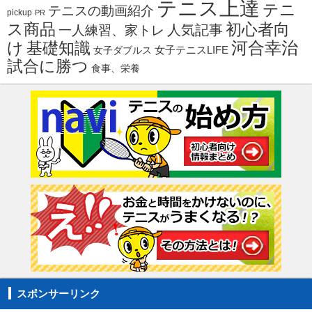
テニス上達
テニ
テニスの動画紹介
pickup
PR
ス商品
初心者向
人気記事
一人練習、家トレ
河合幸治
け
基礎知識
女子ダブルス
女子テニスLIFE
試合に勝つ
食事、栄養
スポンサーリンク