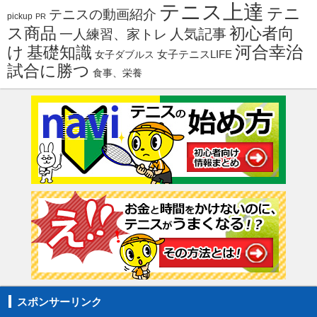
テニス上達
テニ
テニスの動画紹介
pickup
PR
ス商品
初心者向
人気記事
一人練習、家トレ
河合幸治
け
基礎知識
女子ダブルス
女子テニスLIFE
試合に勝つ
食事、栄養
スポンサーリンク