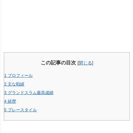
この記事の目次
[
閉じる
]
1
プロフィール
2
主な戦績
3
グランドスラム最高成績
4
経歴
5
プレースタイル