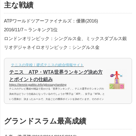
主な戦績
ATPワールドツアーファイナルズ：優勝(2016)
2016/11/7～ランキング1位
ロンドンオリンピック：シングルス金、ミックスダブルス銀
リオデジャネイロオリンピック：シングルス金
テニスの学校｜硬式テニスの総合情報サイト
テニス ATP・WTA世界ランキング決め方
とポイントの仕組み
https://tennis-gakko.info/glossary/ranking
テニスのテレビ番組や雑誌で見かける「世界ランキング」。テニス選手のランキングの
決め方はどういう仕組みになっているのでしょうか?男子は「ATP」、女子は「WTA」と
いう団体が、決まったルールで、大会ごとの獲得ポイントを決めています。そのポイン
トを足したり引いたりして、ランキングを決定し、毎週発表しています。今回はこの
「世界ランキング」を決める仕組みについてご説明いたします。むずかしそうに見えま
すが、実はそれほどでもありません。プロテニス選手の「世界ランキング」を決めるポ
グランドスラム最高成績
イントの計算の仕組みを理解するこ...