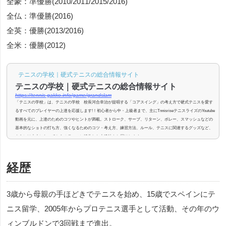
全豪：準優勝(2010/2011/2015/2016)
全仏：準優勝(2016)
全英：優勝(2013/2016)
全米：優勝(2012)
テニスの学校｜硬式テニスの総合情報サイト
テニスの学校｜硬式テニスの総合情報サイト
https://tennis-gakko.info/game/grandslam
「テニスの学校」は、テニスの学校 校長河合幸治が提唱する「コアスイング」の考え方で硬式テニスを愛す
るすべてのプレイヤーの上達を応援します!！初心者から中・上級者まで、主にTnnisriseテニスライズのYoutube
動画を元に、上達のためのコツやヒントが満載。ストローク、サーブ、リターン、ボレー、スマッシュなどの
基本的なショトの打ち方、強くなるためのコツ・考え方、練習方法、ルール、テニスに関連するグッズなど、
さらには大人になってからのテニスに特化した上達法もお届けします。
経歴
3歳から母親の手ほどきでテニスを始め、15歳でスペインにテ
ニス留学、2005年からプロテニス選手として活動、その年のウ
ィンブルドンで3回戦まで進出。