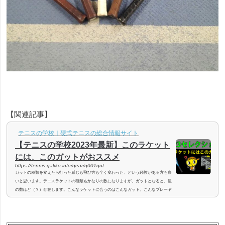
【関連記事】
テニスの学校｜硬式テニスの総合情報サイト
【テニスの学校2023年最新】このラケット
には、このガットがおススメ
https://tennis-gakko.info/gear/g001gut
ガットの種類を変えたら打った感じも飛び方も全く変わった、という経験がある方も多
いと思います。テニスラケットの種類もかなりの数になりますが、ガットとなると、星
の数ほど（？）存在します。こんなラケットに合うのはこんなガット、こんなプレーヤ
ーにはこんなガット、と開発してきたらこんなに多くなってしまった、ということなの
でしょう。自分に合ったガットが分からないで、テニスショップやテニスコーチにお任
せという方も多いのでは？今回は、2022年の人気ラケットモデルをもとに、ガット（ス
トリング）の種類別の特徴を考...