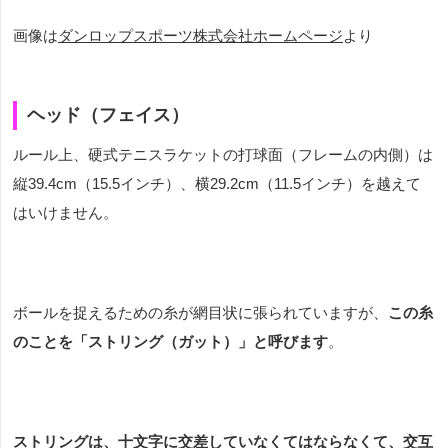
画像は
ダンロップスポーツ株式会社ホームページ
より
ヘッド（フェイス）
ルール上、硬式テニスラケットの打球面（フレームの内側）は
縦
39.4cm
（
15.5
インチ）、横
29.2cm
（
11.5
インチ）を越えて
はいけません。
ボールを捉えるための糸が網目状に張られていますが、
この糸
のことを「ストリング（ガット）」と呼びます
。
ストリングは、十文字に交差していなくてはならなくて、交互