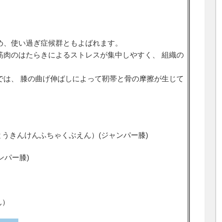
め、使い過ぎ症候群ともよばれます。
筋肉のはたらきによるストレスが集中しやすく、 組織の
では、 膝の曲げ伸ばしによって靭帯と骨の摩擦が生じて
とうきんけんふちゃくぶえん）(ジャンパー膝
)
ンパー膝
)
ん）