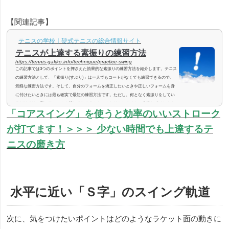
【関連記事】
テニスの学校｜硬式テニスの総合情報サイト
テニスが上達する素振りの練習方法
https://tennis-gakko.info/technique/practice-swing
この記事では3つのポイントを押さえた効果的な素振りの練習方法を紹介します。テニス
の練習方法として、「素振り(すぶり)」は一人でもコートがなくても練習できるので、
気軽な練習方法です。そして、自分のフォームを矯正したいときや正しいフォームを身
に付けたいときには最も確実で最短の練習方法です。ただし、何となく素振りをしてい
るだけでは、逆にフォームを壊してしまうことにもなりかねません。大事なポイントを
「コアスイング」を使うと効率のいいストローク
頭に入れて効果的な素振りで技術を高めましょう。☆テニスが上手くなりたいあなたに
おすすめ↓素振りの練習方法３つ...
が打てます！＞＞＞
少ない時間でも上達するテ
ニスの磨き方
水平に近い「Ｓ字」のスイング軌道
次に、気をつけたいポイントはどのようなラケット面の動きに