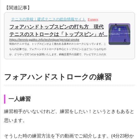
【関連記事】
テニスの学校｜硬式テニスの総合情報サイト
2 users
フォアハンドトップスピンの打ち方 現代
テニスのストロークは「トップスピン」が...
https://tennis-gakko.info/technique/gendai-stroke
現在のテニスでは、トップスピンがよく使われる基本のストロークになっています。こ
ちらの記事では、フォアハンドストロークを中心にトップスピンとはどういうものなの
か、どうやって打つのかを説明いたします。錦織圭選手の活躍で、テレビでテニスの大
会が放映される機会が増えています。かつてテニスをしていた方や昔からテニスを続け
ている方は、最近のトッププロの試合を見て、テニスのプレースタイルの変化に驚かれ
た方もいらっしゃるのではないでしょうか？現代テニスでは、かつての薄いグリップで
フォアハンドストロークの練習
まっすぐ押し出すようなフラッ...
一人練習
練習相手がいないけれど、練習をしたい！というときもあると
思います。
そうした時の練習方法を下の動画でご紹介します。(4分23秒か