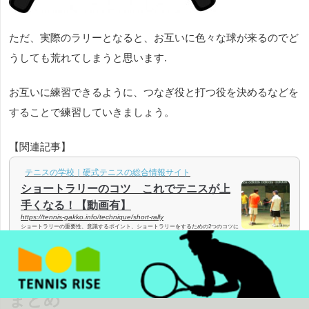
ただ、実際のラリーとなると、お互いに色々な球が来るのでど
うしても荒れてしまうと思います.
お互いに練習できるように、つなぎ役と打つ役を決めるなどを
することで練習していきましょう。
【関連記事】
テニスの学校｜硬式テニスの総合情報サイト
ショートラリーのコツ これでテニスが上
手くなる！【動画有】
https://tennis-gakko.info/technique/short-rally
ショートラリーの重要性、意識するポイント、ショートラリーをするための2つのコツに
ついてご説明します。ショートラリーはきちんとやればテニスのストロークの上達にと
ても役立ちますが、互いの距離が短い分、手先だけのコントロールでもラリーができて
しまうので、打ち方がいい加減だと逆効果となってしまいます。テニススクールや仲間
同士のテニスの練習で、アップの時にショートラリーをすることも多いと思います。け
れども、ある程度上手かったり試合に出たりしていてもショートラリーは苦手…という
まとめ
人が結構います。これを読んで...