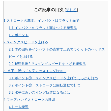
この記事の目次
[
閉じる
]
1
ストロークの基本。インパクトはフラット面で
1.1
インパクトのフラット面をつくる練習法
1.2
ポイント
2
スイングスピードを上げる
2.1
体の回転をインパクトの直前で止めてラケットのヘッドス
ピードを上げる
2.2
秘密兵器?でスイングスピードを上げる練習法
3
水平に近い「Ｓ字」のスイング軌道
3.1
ポイント① スイングスピードを上げてしっかり打つ
3.2
ポイント② ストロークは回転運動で打つ
3.3
水平に近いスイング軌道になるには
4
フォアハンドストロークの練習
4.1
一人練習