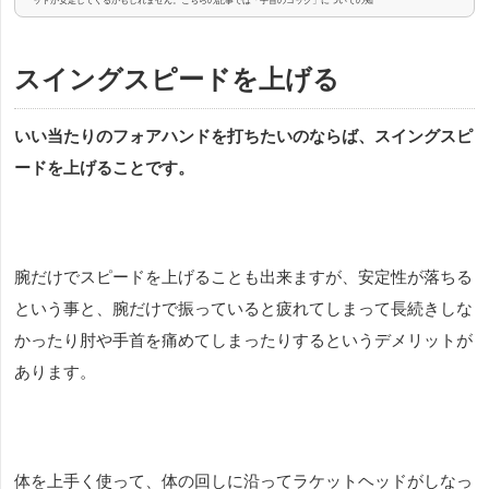
ットが安定してくるかもしれません。こちらの記事では「手首のコック」についての知
識とトレーニング方法を紹介します。「手首のコック」とは手首の関節の角度のことで
す。ボールを打つ時、手首はまっすぐではなく、物を押す時の手首の形を作ります。テ
ニスのサーブ、スマッシュ、ボレー、ストロークのどのショットでも、コントロールに
スイングスピードを上げる
一番影響をするのがグリップを...
いい当たりのフォアハンドを打ちたいのならば、スイングスピ
ードを上げることです。
腕だけでスピードを上げることも出来ますが、安定性が落ちる
という事と、腕だけで振っていると疲れてしまって長続きしな
かったり肘や手首を痛めてしまったりするというデメリットが
あります。
体を上手く使って、体の回しに沿ってラケットヘッドがしなっ