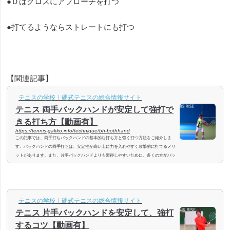
●Ｄはクロスにアプローチを打つ
●打てるようならストレートにも打つ
【関連記事】
テニスの学校｜硬式テニスの総合情報サイト
テニス 両手バックハンドが安定して強打で
きる打ち方【動画有】
https://tennis-gakko.info/technique/bh-bothhand
この記事では、両手打ちバックハンドの基本的な打ち方と強く打つ方法をご紹介しま
す。バックハンドの両手打ちは、安定性が高い上に力を入れやすく攻撃的に打てるメリ
ットがあります。また、片手バックハンドよりも習得しやすいために、多くの方がバッ
クハンドは両手にしています。とはいえ、普段使わない体の動きであるため、フォアハ
ンドよりも不得意、苦手という方の多いショットです。バックハンドで悩んでいる方
は、こちらの記事で安定したバックハンドを手に入れて下さい。両手打ちバックハンド
の基本両手打ちバックハンドは、片...
テニスの学校｜硬式テニスの総合情報サイト
テニス 片手バックハンドを安定して、強打
するコツ【動画有】