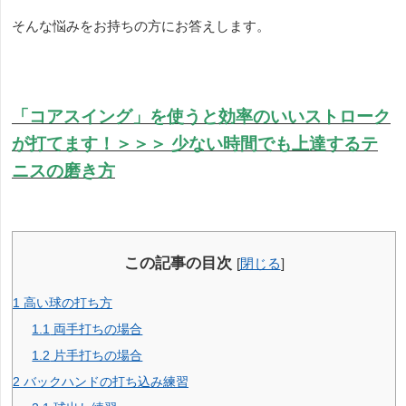
そんな悩みをお持ちの方にお答えします。
「コアスイング」を使うと効率のいいストローク
が打てます！＞＞＞
少ない時間でも上達するテ
ニスの磨き方
この記事の目次
[
閉じる
]
1
高い球の打ち方
1.1
両手打ちの場合
1.2
片手打ちの場合
2
バックハンドの打ち込み練習