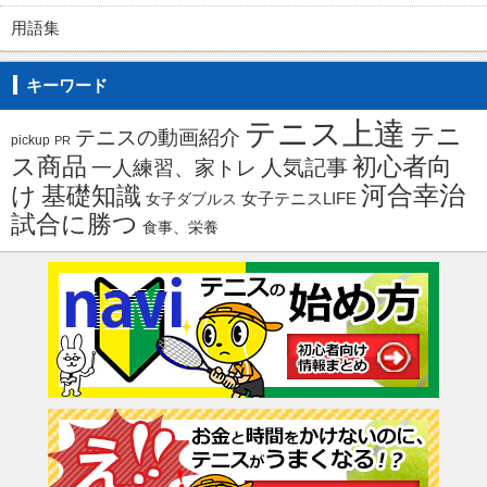
用語集
キーワード
テニス上達
テニ
テニスの動画紹介
pickup
PR
ス商品
初心者向
人気記事
一人練習、家トレ
河合幸治
け
基礎知識
女子ダブルス
女子テニスLIFE
試合に勝つ
食事、栄養