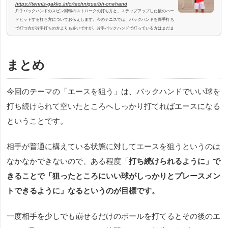
https://tennis-gakko.info/technique/bh-onehand
片手バックハンドのスピン回転のストロークの打ち方と、ステップアップした後のハー
ドヒットする打ち方についてお伝えします。今のテニスでは、バックハンドを両手打ち
で打つ方が片手打ちの方よりも多いですが、片手バックハンドで打っている方はまだま
だいます。フェデラー選手やワウリンカ選手、ガスケ選手、ティーム選手など片手打ち
のトッププロのプレーを見て、片手で打ってみたいと憧れる方もいると思います。これ
までの片手打ちを今の安定して強く打てる打ち方に変えたい、両手打ちから片手打ちに
まとめ
変えてみたいという方に、強い...
今回のテーマの「エースを狙う」は、バックハンドでいい球を
打ち続けられて空いたところへしっかり打てればエースになる
ということです。
相手が普通に構えている状態に対してエースを狙うというのは
なかなかできないので、ある程度「
打ち続けられるように」で
きることで「狙ったところにいい球がしっかりとプレースメン
トできるように」なるというのが目標です。
一度相手を少しでも崩せるだけのボールを打てるとその後のエ