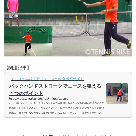
【関連記事】
テニスの学校｜硬式テニスの総合情報サイト
バックハンドストロークでエースを狙える
４つのポイント
https://tennis-gakko.info/technique/bh-ace
ここでは、バックハンドで自信をもってエースが狙えるようになるための段階的な上達
練習法を紹介していきます。バックハンドストロークが上手い選手というと両手で打つ
錦織圭、片手で打つワウリンカを思い浮かべるかもしれません。 苦手な人の多いバッ
クハンドストロークですが、フォアハンドストロークに比べて球の威力は出しにくくて
も安定感が出しやすいショットです。しっかり打って、なおかつボールをコントロール
すれば、空いているところへ打つことでエースになりますのでそれを目標にしていきま
しょう。 バックハンドの...