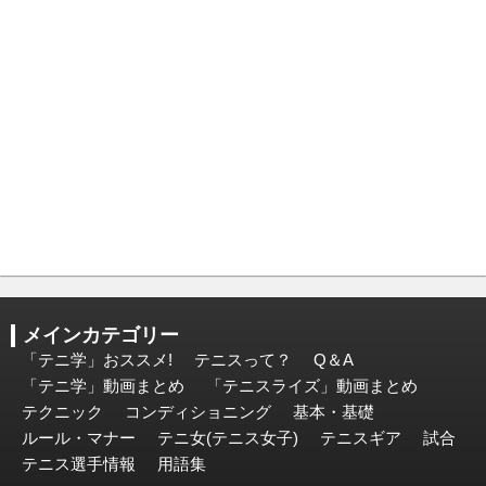
メインカテゴリー
「テニ学」おススメ!
テニスって？
Q＆A
「テニ学」動画まとめ
「テニスライズ」動画まとめ
テクニック
コンディショニング
基本・基礎
ルール・マナー
テニ女(テニス女子)
テニスギア
試合
テニス選手情報
用語集