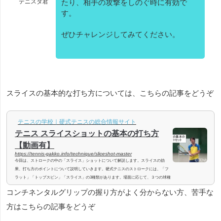
テニスタ君
たり、相手の攻撃をしのぐ時に有効で
す。
ぜひチャレンジしてみてください。
スライスの基本的な打ち方については、こちらの記事をどうぞ
テニスの学校｜硬式テニスの総合情報サイト
テニス スライスショットの基本の打ち方
【動画有】
https://tennis-gakko.info/technique/sliceshot-master
今回は、ストロークの中の「スライス」ショットについて解説します。スライスの効
果、打ち方のポイントについて説明していきます。硬式テニスのストロークには、「フ
ラット」「トップスピン」「スライス」の3種類があります。場面に応じて、３つの球種
を打ち分けることができるとショットの質を変えることができるので戦術的に戦いやす
コンチネンタルグリップの握り方がよく分からない方、苦手な
くなります。一般プレイヤーの多くの方がパワフルで攻撃的な「トップスピン」を多く
使ってプレーをしようとしていますが、「スライス」ショットは実はかなり使う場面が
方はこちらの記事をどうぞ
多くあり、有効な使い方のできる...