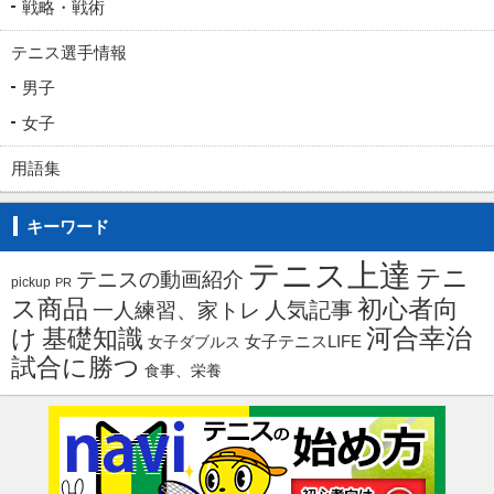
戦略・戦術
テニス選手情報
男子
女子
用語集
キーワード
テニス上達
テニ
テニスの動画紹介
pickup
PR
ス商品
初心者向
人気記事
一人練習、家トレ
河合幸治
け
基礎知識
女子ダブルス
女子テニスLIFE
試合に勝つ
食事、栄養