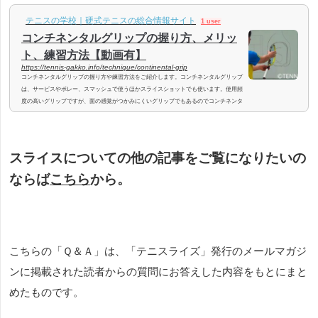
テニスの学校｜硬式テニスの総合情報サイト
1 user
コンチネンタルグリップの握り方、メリッ
ト、練習方法【動画有】
https://tennis-gakko.info/technique/continental-grip
コンチネンタルグリップの握り方や練習方法をご紹介します。コンチネンタルグリップ
は、サービスやボレー、スマッシュで使うほかスライスショットでも使います。使用頻
度の高いグリップですが、面の感覚がつかみにくいグリップでもあるのでコンチネンタ
ルグリップの薄い握り方ができずに、サービスやボレーの時にテニススクールのコーチ
から「また、厚く握っていますよ」と言った注意を受ける人もいます。ついつい厚い握
りになってしまう方や、ドロップショットのような繊細なタッチができるようになりた
い方は、少しずつ練習して慣れ...
スライスについての他の記事をご覧になりたいの
ならば
こちら
から。
こちらの「Ｑ＆Ａ」は、「テニスライズ」発行のメールマガジ
ンに掲載された読者からの質問にお答えした内容をもとにまと
めたものです。