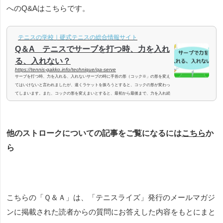
へのQ&Aはこちらです。
テニスの学校｜硬式テニスの総合情報サイト
Q＆A テニスでサーブを打つ時、力を入れ
る、入れない？
https://tennis-gakko.info/technique/qa-serve
サーブを打つ時、力を入れる、入れないサーブの時に手首の形（コック※」の形を変え
てはいけないと言われましたが、速くラケットを振ろうとすると、コックの形が変わっ
てしまいます。また、コックの形を変えまいとすると、最初から最後まで、力を入れ続
けてサーブを打ってしまいます。サーブを打つ時、どのタイミングで力を意識的に強く
入れたらよいのでしょうか。 速いサーブを打とうと頑張っているんですね！ サーブを打
つとき、力は入れません。（特に肩・肘・手首に力は入れません。）サーブは身体の回
転につられて肩→肘→...
他のストロークについての記事をご覧になるには
こちら
か
ら
こちらの「Ｑ＆Ａ」は、「テニスライズ」発行のメールマガジ
ンに掲載された読者からの質問にお答えした内容をもとにまと