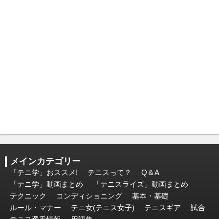
メインカテゴリー
「テニ学」おススメ!
テニスって？
Q＆A
「テニ学」動画まとめ
「テニスライズ」動画まとめ
テクニック
コンディショニング
基本・基礎
ルール・マナー
テニ女(テニス女子)
テニスギア
試合