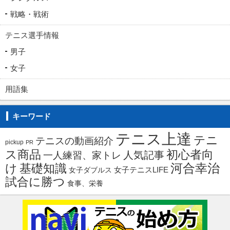
戦略・戦術
テニス選手情報
男子
女子
用語集
キーワード
テニス上達
テニ
テニスの動画紹介
pickup
PR
ス商品
初心者向
人気記事
一人練習、家トレ
河合幸治
け
基礎知識
女子ダブルス
女子テニスLIFE
試合に勝つ
食事、栄養