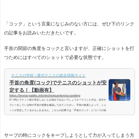
「コック」という言葉になじみのない方には、ぜひ下のリンク
の記事をお読みいただきたいです。
手首の関節の角度をコックと言いますが、正確にショットを打
つためにはすべてのショットで必要な状態です。
テニスの学校｜硬式テニスの総合情報サイト
手首の角度(コック)でテニスのショットが安
定する！【動画有】
https://tennis-gakko.info/technique/tennis-cocking
打つ時にラケット面が安定しないとお悩みではないでしょうか？そうした方は、自分が
プレーをしている時の手首の状態を確認してみてください。手首の角度によって、ショ
ットが安定してくるかもしれません。こちらの記事では「手首のコック」についての知
識とトレーニング方法を紹介します。「手首のコック」とは手首の関節の角度のことで
す。ボールを打つ時、手首はまっすぐではなく、物を押す時の手首の形を作ります。テ
ニスのサーブ、スマッシュ、ボレー、ストロークのどのショットでも、コントロールに
一番影響をするのがグリップを...
サーブの時にコックをキープしようとして力が入ってしまう方