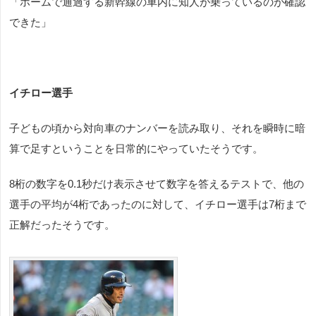
「ホームで通過する新幹線の車内に知人が乗っているのが確認
できた」
イチロー選手
子どもの頃から対向車のナンバーを読み取り、それを瞬時に暗
算で足すということを日常的にやっていたそうです。
8桁の数字を
0.1
秒だけ表示させて数字を答えるテストで、他の
選手の平均が
4
桁であったのに対して、イチロー選手は
7
桁まで
正解だったそうです。