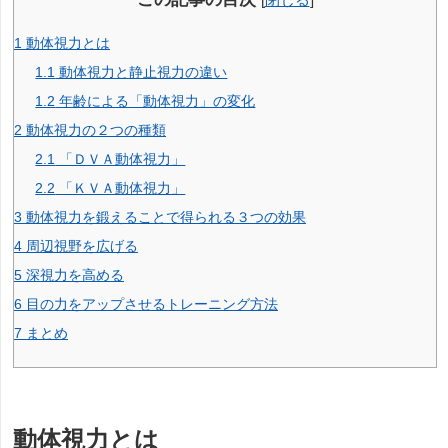
1
動体視力とは
1.1
動体視力と静止視力の違い
1.2
年齢による「動体視力」の変化
2
動体視力の２つの種類
2.1
「ＤＶＡ動体視力」
2.2
「ＫＶＡ動体視力」
3
動体視力を鍛えることで得られる３つの効果
4
周辺視野を広げる
5
深視力を高める
6
目の力をアップさせるトレーニング方法
7
まとめ
動体視力とは