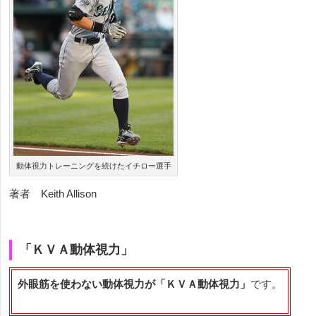
動体視力トレーニングを続けたイチロー選手
著者
Keith Allison
「ＫＶＡ動体視力」
外眼筋を使わない動体視力が「ＫＶＡ動体視力」
です。