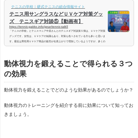
テニスの学校｜硬式テニスの総合情報サイト
テニス用サングラスなどＵＶケア対策グッ
ズ テニスギア対談⑤【動画有】
https://tennis-gakko.info/gear/tennis-talk5
「テニスの学校」とテニスマニア中居さんとのテニスギア対談第５弾は、ＵＶケア対策
グッズです。女性は、ＵＶケアの知識もあり、対策も色々されている方も多いと思いま
す。最近は男性用ＵＶケア商品の販売が右肩上がりで増加しているようですが、多くの
男性はまだまだあまりにも無防備で、無関心なようです。屋外コートでテニスをするこ
とが多い方に、ＵＶケアは必須です。テニス用具ご意見番の中居さんにＵＶ対策グッズ
について伺いました。この記事ではＵＶケアをしなければならない理由と、ＵＶケア用
動体視力を鍛えることで得られる３つ
の最近話題の商品についてお伝...
の効果
動体視力を鍛えることでどのような効果があるのでしょうか？
動体視力のトレーニングを紹介する前に効果について知ってお
きましょう。