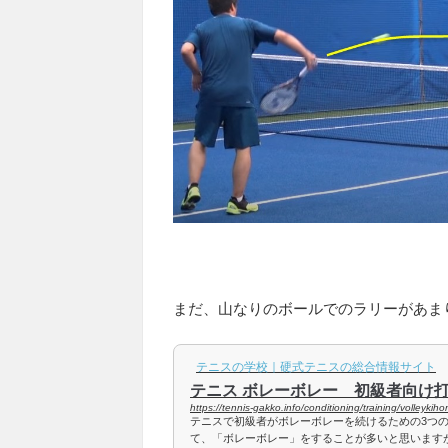
まだ、山なりのボールでのラリーがあま
テニスの学校｜硬式テニスの総合情報サイト
テニス ボレーボレー 初級者向け
https://tennis-gakko.info/conditioning/training/volleykiho
テニスで初級者がボレーボレーを続けるための3つ
て、「ボレーボレー」をすることが多いと思います