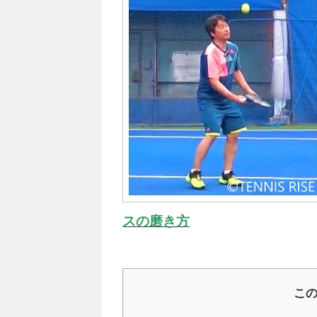
スの磨き方
こ