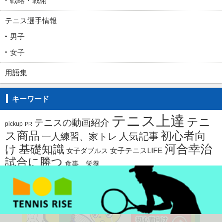
戦略・戦術
テニス選手情報
男子
女子
用語集
キーワード
テニス上達
テニ
テニスの動画紹介
pickup
PR
ス商品
初心者向
人気記事
一人練習、家トレ
河合幸治
け
基礎知識
女子ダブルス
女子テニスLIFE
試合に勝つ
食事、栄養