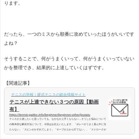
ります。
だったら、一つのミスから順番に攻めていったほうがいいです
よね？
そうすることで、何がうまくいって、何がうまくいっていない
かを整理でき、結果的に上達していくはずです。
【関連記事】
テニスの学校｜硬式テニスの総合情報サイト
テニスが上達できない３つの原因【動画
有】
https://tennis-gakko.info/beginner/beginner-other/joutatu
テニスが上達したいと思っていても、なかなか上手くならない…そうした悩みについて
の根本的な解決方法について、今回はお伝えいたします。「ボレーがうまく真ん中に当
たらない」「スピンがかすれてしまう」「サーブが上から打てない」、「ストロークが
アウト、ネットしてしまう」など、色々な場面での問題を抱えて、なかなか上達しない