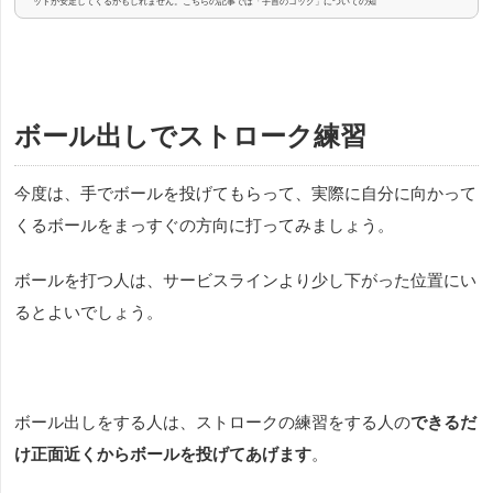
ットが安定してくるかもしれません。こちらの記事では「手首のコック」についての知
識とトレーニング方法を紹介します。「手首のコック」とは手首の関節の角度のことで
す。ボールを打つ時、手首はまっすぐではなく、物を押す時の手首の形を作ります。テ
ニスのサーブ、スマッシュ、ボレー、ストロークのどのショットでも、コントロールに
一番影響をするのがグリップを...
ボール出しでストローク練習
今度は、手でボールを投げてもらって、実際に自分に向かって
くるボールをまっすぐの方向に打ってみましょう。
ボールを打つ人は、サービスラインより少し下がった位置にい
るとよいでしょう。
ボール出しをする人は、ストロークの練習をする人の
できるだ
け正面近くからボールを投げてあげます
。