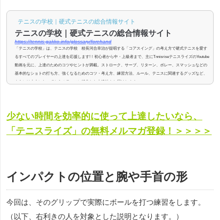
テニスの学校｜硬式テニスの総合情報サイト
テニスの学校｜硬式テニスの総合情報サイト
https://tennis-gakko.info/glossary/forehand
「テニスの学校」は、テニスの学校 校長河合幸治が提唱する「コアスイング」の考え方で硬式テニスを愛す
るすべてのプレイヤーの上達を応援します!！初心者から中・上級者まで、主にTnnisriseテニスライズのYoutube
動画を元に、上達のためのコツやヒントが満載。ストローク、サーブ、リターン、ボレー、スマッシュなどの
基本的なショトの打ち方、強くなるためのコツ・考え方、練習方法、ルール、テニスに関連するグッズなど、
さらには大人になってからのテニスに特化した上達法もお届けします。
少ない時間を効率的に使って上達したいなら、
「テニスライズ」の無料メルマガ登録！＞＞＞＞
インパクトの位置と腕や手首の形
今回は、そのグリップで実際にボールを打つ練習をします。
（以下、右利きの人を対象とした説明となります。）