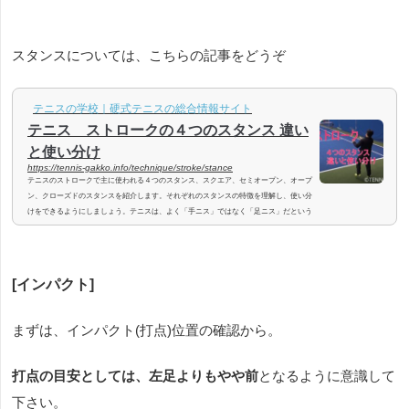
スタンスについては、こちらの記事をどうぞ
テニスの学校｜硬式テニスの総合情報サイト
テニス ストロークの４つのスタンス 違い
と使い分け
https://tennis-gakko.info/technique/stroke/stance
テニスのストロークで主に使われる４つのスタンス、スクエア、セミオープン、オープ
ン、クローズドのスタンスを紹介します。それぞれのスタンスの特徴を理解し、使い分
けをできるようにしましょう。テニスは、よく「手ニス」ではなく「足ニス」だという
言い方をします。テニスは、手で打つスポーツではあるのですが、フットワークが大切
だからです。フットワークを使ってしっかりとボールを打てる足の形をつくることで、
体全体のパワーを使って打つことができるようになります。「スタンス」は、ボールを
打つ直前の足の構えのことです...
[インパクト]
まずは、インパクト(打点)位置の確認から。
打点の目安としては、左足よりもやや前
となるように意識して
下さい。