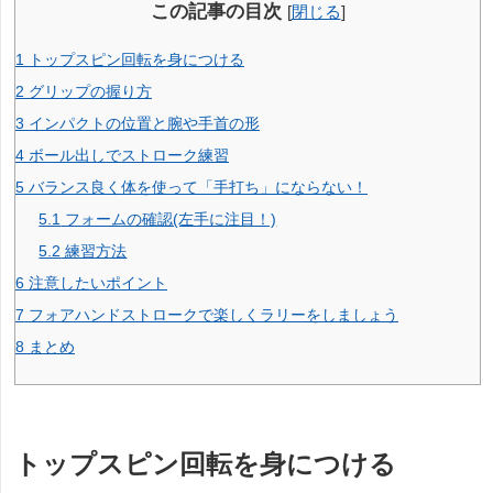
この記事の目次
[
閉じる
]
1
トップスピン回転を身につける
2
グリップの握り方
3
インパクトの位置と腕や手首の形
4
ボール出しでストローク練習
5
バランス良く体を使って「手打ち」にならない！
5.1
フォームの確認(左手に注目！)
5.2
練習方法
6
注意したいポイント
7
フォアハンドストロークで楽しくラリーをしましょう
8
まとめ
トップスピン回転を身につける