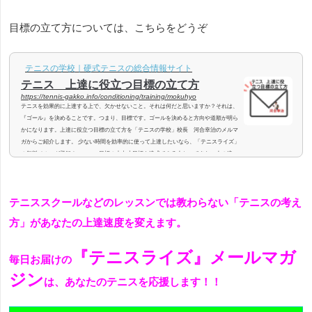
目標の立て方については、こちらをどうぞ
テニスの学校｜硬式テニスの総合情報サイト
テニス 上達に役立つ目標の立て方
https://tennis-gakko.info/conditioning/training/mokuhyo
テニスを効果的に上達する上で、欠かせないこと。それは何だと思いますか？それは、
『ゴール』を決めることです。つまり、目標です。ゴールを決めると方向や道順が明ら
かになります。上達に役立つ目標の立て方を「テニスの学校」校長 河合幸治のメルマ
ガからご紹介します。 少ない時間を効率的に使って上達したいなら、「テニスライズ」
の無料メルマガ登録！＞＞＞＞目標の大中小目標を達成できる人と、できない人の違い
は何でしょう？これってどの分野でも、人の頭を悩ませてきた究極の疑問だと思いま
す。 レッスンをして...
テニススクールなどのレッスンでは教わらない「テニスの考え
方」があなたの上達速度を変えます。
『テニスライズ』メールマガ
毎日お届けの
ジン
は、あなたのテニスを応援します！！