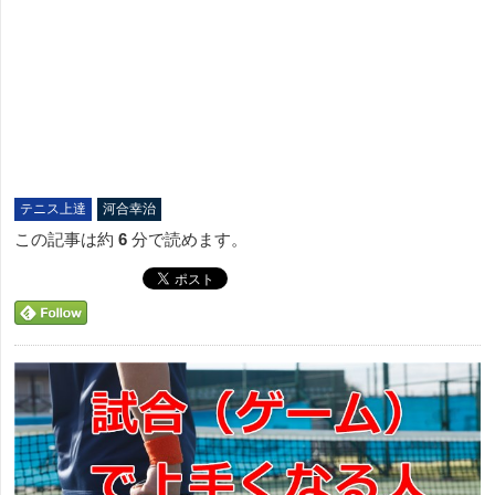
テニス上達
河合幸治
この記事は約
6
分で読めます。