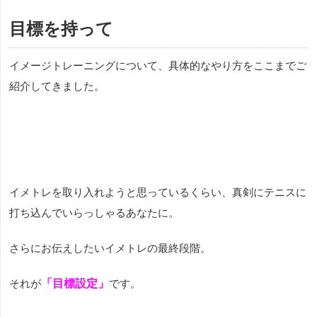
に出場してある程度勝つことはできても、もう1ステップ上の結果を出したい方。実力が
ついてきたと思っているのに、大会の雰囲気に吞まれいつものプレーができなかった、
目標を持って
初戦が苦手でペースがつかめな...
イメージトレーニングについて、具体的なやり方をここまでご
紹介してきました。
イメトレを取り入れようと思っているくらい、真剣にテニスに
打ち込んでいらっしゃるあなたに。
さらにお伝えしたいイメトレの最終段階。
それが
「目標設定」
です。