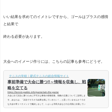
いい結果を求めてのイメトレですから、ゴールはプラスの感情
と結果で
終わる必要があります。
大会へのイメージ作りには、こちらの記事も参考にどうぞ。
テニスの学校｜硬式テニスの総合情報サイト
事前準備で大会に勝つ!!～情報を収集し、戦
略を立てる
https://tennis-gakko.info/game/win-the-game
大会に出て試合に勝つために不可欠な事前の情報収集、戦略の立案についてご説明しま
す。あなたは、「試合でそろそろ結果を残していきたい！」と思っていませんか？小さ
な大会や草トーナメントで腕試しをして、いよいよ市民大会などの公式戦に出場してい
こうとしている方。今すでに大会に出場していてまだ結果を出し切れていない方。大会