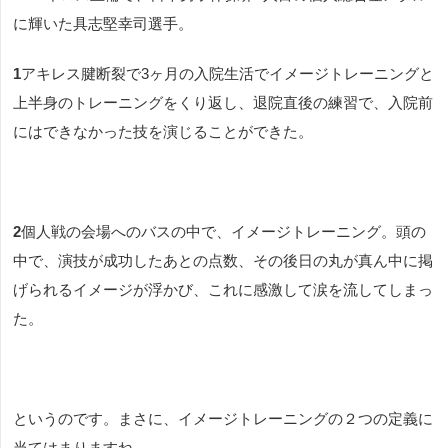
に輝いた具志堅幸司選手。
1
アキレス腱断裂で3ヶ月の入院生活でイメージト
レーニン
グと
上半身のト
レーニン
グをくり返し、退院直後の練習で、入院前
にはできなかった技を演じることができた。
2
個人戦の会場へのバスの中で、イメージト
レーニン
グ。頭の
中で、演技が成功したあとの点数、その後日の丸が真ん中に掲
げられるイメージが浮かび、これに感激して涙を流してしまっ
た。
というのです。まさに、イメージトレーニングの２つの定義に
当てはまりますね。